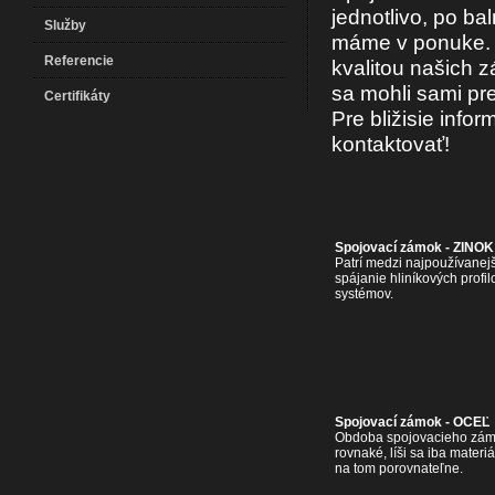
jednotlivo, po ba
Služby
máme v ponuke. V 
Referencie
kvalitou našich 
sa mohli sami pr
Certifikáty
Pre bližisie inf
kontaktovať!
Spojovací zámok - ZINOK
Patrí medzi najpoužívane
spájanie hliníkových profi
systémov.
Spojovací zámok - OCEĽ
Obdoba spojovacieho zámk
rovnaké, líši sa iba materi
na tom porovnateľne.