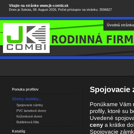
Vitajte na stránke www.jk-combi.sk
Dnes je Sobota, 08. August 2026, Počet prístupov na stránku: 3596827
Úvodná stránka
Spojovacie
Ponuka profilov
Zámky, doplnky...
Ponúkame Vám ra
Spojovacie zámky
profily, ktoré s
PVC lamelové dvere
Koženkové dvere
Uvedené spojova
Bublinková fólia
ceny
a krátke do
Spojovacie zámky
Katalóg