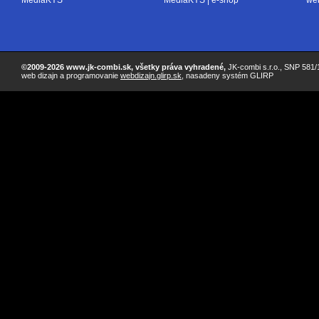
MediaKYS
MediaKYS | e-shop
we
©2009-2026 www.jk-combi.sk, všetky práva vyhradené,
JK-combi s.r.o., SNP 581/1
web dizajn a programovanie
webdizajn.glirp.sk
, nasadeny systém GLIRP