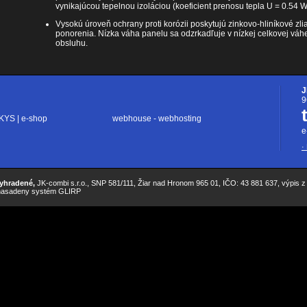
vynikajúcou tepelnou izoláciou (koeficient prenosu tepla U = 0.54 
Vysokú úroveň ochrany proti korózii poskytujú zinkovo-hliníkové zl
ponorenia. Nízka váha panelu sa odzrkadľuje v nízkej celkovej váh
obsluhu.
J
9
KYS | e-shop
webhouse - webhosting
e
·
vyhradené,
JK-combi s.r.o., SNP 581/111, Žiar nad Hronom 965 01, IČO: 43 881 637, výpis z 
 nasadeny systém GLIRP