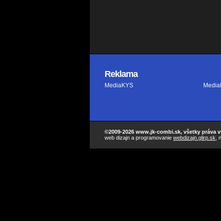
Reklama
MediaKYS
Media
©2009-2026 www.jk-combi.sk, všetky práva 
web dizajn a programovanie
webdizajn.glirp.sk
,