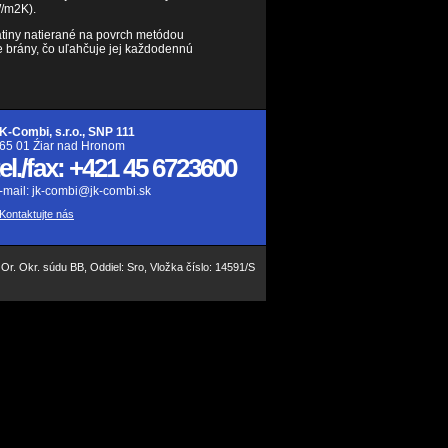
W/m2K).
iatiny natierané na povrch metódou
e brány, čo uľahčuje jej každodennú
K-Combi, s.r.o., SNP 111
65 01 Źiar nad Hronom
tel./fax: +421 45 6723600
-mail: jk-combi@jk-combi.sk
 Kontaktujte nás
Or. Okr. súdu BB, Oddiel: Sro, Vložka číslo: 14591/S