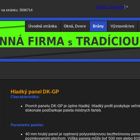
Select Language
▼
v na stránku: 3596714
Úvodná stránka
Okná, Dvere
Brány
Výstavníctvo
Hladký panel DK-GP
Charakteristika:
Povrch panelu DK-GP je úplne hladký. Hladký profil poskytuje veľmi 
dokonale podčiarkuje paleta módnych farieb.
Parametre panelu:
40 mm hrubý panel je vyplnený polyuretánovou bezfreónovou peno
pozinkovaným plechom. Výška panela môže byť 500 mm alebo 610 