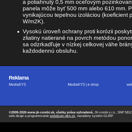
a potiahnutý 0,5 mm oceľovým pozinkova
panela môže byť 500 mm alebo 610 mm. Pa
vynikajúcou tepelnou izoláciou (koeficient 
W/m2K).
Vysokú úroveň ochrany proti korózii poskyt
zliatiny natierané na povrch metódou pono
sa odzrkadľuje v nízkej celkovej váhe brány
každodennú obsluhu.
Reklama
MediaKYS
MediaKYS | e-shop
we
©2009-2026 www.jk-combi.sk, všetky práva vyhradené,
JK-combi s.r.o., SNP 581/1
web dizajn a programovanie
webdizajn.glirp.sk
, nasadeny systém GLIRP