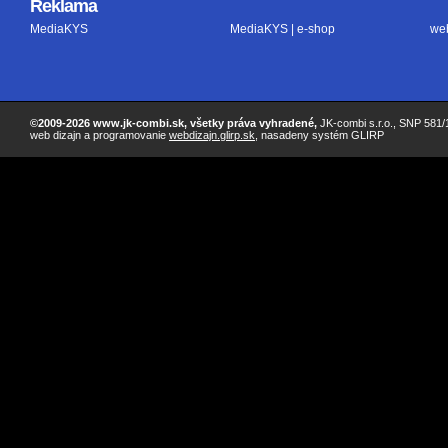
Reklama
MediaKYS
MediaKYS | e-shop
we
©2009-2026 www.jk-combi.sk, všetky práva vyhradené,
JK-combi s.r.o., SNP 581/1
web dizajn a programovanie
webdizajn.glirp.sk
, nasadeny systém GLIRP