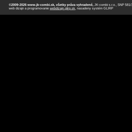
©2009-2026 www.jk-combi.sk, všetky práva vyhradené,
JK-combi s.r.o., SNP 581/1
web dizajn a programovanie
webdizajn.glirp.sk
, nasadeny systém GLIRP