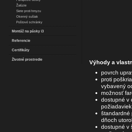
Žalúzie
Siete proti hmyzu
Okenný sušiak
Poštové schránky
Montáž na pásky i3
Referencie
Certifikáty
Životné prostredie
Výhody a vlastn
povrch upra
proti poškri
vybavený oc
možnosť fa
dostupné v 
požiadaviek
štandardné 
dňoch utorok
dostupné v 