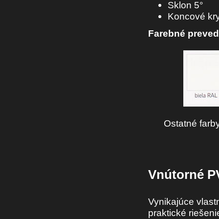
Sklon 5°
Koncové kr
Farebné preved
Ostatné farb
Vnútorné P
Vynikajúce vlastn
praktické riešen