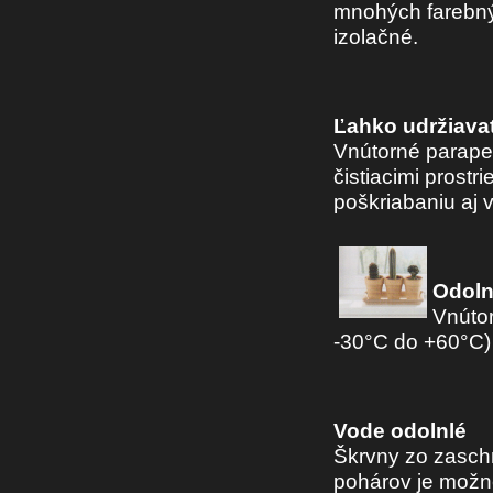
mnohých farebnýc
izolačné.
Ľahko udržiava
Vnútorné parape
čistiacimi prost
poškriabaniu aj 
Odoln
Vnúto
-30°C do +60°C)
Vode odolnlé
Škrvny zo zasch
pohárov je možné