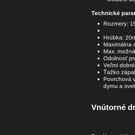
Technické para
Rozmery: 15
Hrúbka: 2
Maximálna 
Max. možná
Odolnosť pro
Veľmi dobré 
Ťažko zápal
Povrchová vr
dymu a svet
Vnútorné dr