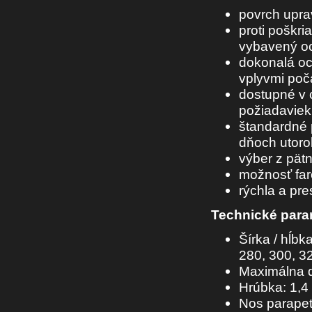
povrch upra
proti poškri
vybavený oc
dokonalá oc
vplyvmi poč
dostupné v 
požiadaviek
štandardné 
dňoch utorok
výber z pät
možnosť fa
rýchla a pr
Technické para
Šírka / hĺbk
280, 300, 3
Maximálna d
Hrúbka: 1,4
Nos parape