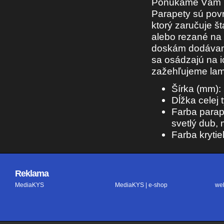
Ponúkame Vám u
Parapety sú pov
ktorý zaručuje š
alebo rezané na
doskám dodávame
sa osádzajú na 
zažehľujeme lam
Šírka (mm):
Dĺžka celej
Farba parape
svetlý dub,
Farba kryti
Reklama
MediaKYS
MediaKYS | e-shop
we