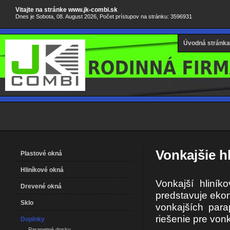
Vitajte na stránke www.jk-combi.sk
Dnes je Sobota, 08. August 2026, Počet prístupov na stránku: 3596931
Úvodná stránka
Vonkajšie h
Plastové okná
Hliníkové okná
Vonkajší hliní
Drevené okná
predstavuje eko
Sklo
vonkajších para
riešenie pre von
Doplnky
Parapetné dosky