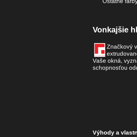
Ostatné farb
Vonkajšie h
Značkový v
extrudovan
Vaše okná, vyzn
schopnosťou odo
Výhody a vlastn