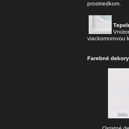
prostriedkom.
Tepel
Vnútor
viackomorovou ko
Farebné dekor
Ostatné de