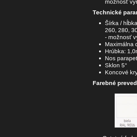
možnosť vyr
Technické para
Šírka / hĺbk
260, 280, 3
- možnosť v
Maximálna d
Hrúbka: 1,0
Nos parape
Sklon 5°
Koncové kr
Farebné preved